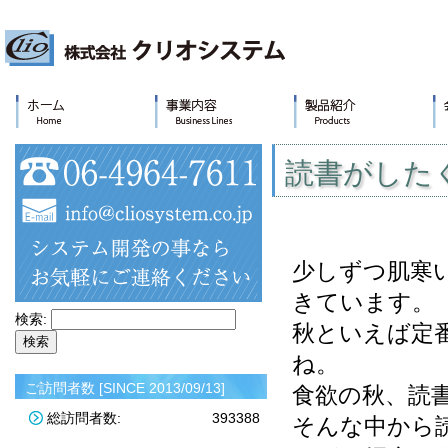
読書がした
少しずつ肌寒
きています。
検索:
秋といえば定
ね。
ご訪問者数 [SINCE 2013/09/13]
食欲の秋、読
総訪問者数:
393388
そんな中から