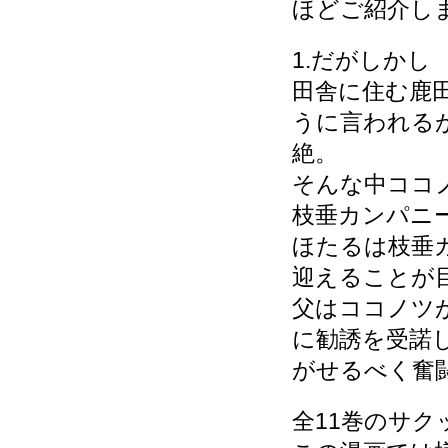
ほどご紹介し
1.だがしかし
田舎に住む鹿
うに言われる
絶。
そんな中ココ
枝垂カンパニ
ほたるは枝垂
迎えることが
父はココノツ
に勧誘を受諾
がせるべく奮
全11巻のサ