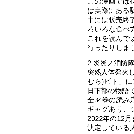
この漫画では
は実際にある
中には販売終
ろいろな食べ
これを読んで
行ったりしま
2.炎炎ノ消防
突然人体発火
むら)ビト」
日下部の物語
全34巻の読
ギャグあり、
2022年の1
決定している