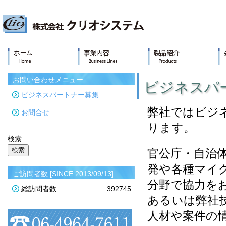
お問い合わせメニュー
ビジネスパ
ビジネスパートナー募集
弊社ではビジ
お問合せ
ります。
検索:
官公庁・自治
発や各種マイ
ご訪問者数 [SINCE 2013/09/13]
分野で協力を
総訪問者数:
392745
あるいは弊社
人材や案件の