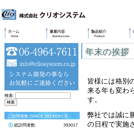
年末の挨拶
皆様には格別
来る年も変わ
検索:
す。
弊社では誠に
ご訪問者数 [SINCE 2013/09/13]
の日程で実施
総訪問者数:
393017