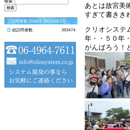
検索:
あとは故宮美
すぎて書きき
ご訪問者数 [SINCE 2013/09/13]
クリオシステ
総訪問者数:
393474
年・・５０年
がんばろう！