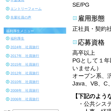
中途採用
SE/PG
エントリーフォーム
雇用形態
先輩社員の声
正社員・契約
福利厚生メニュー
福利厚生
応募資格
2024年 社員旅行
高卒以上
2017年 社員旅行
PGとして１
2015年 社員旅行
いません）
2012年 社員旅行
オープン系、
2010年 社員旅行
Java、VB、
2008年 社員旅行
【下記のよう
2006年 社員旅行
・公共システ