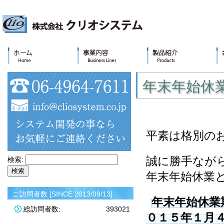
年末年始休
平素は格別の
誠に勝手なが
検索:
年末年始休業
ご訪問者数 [SINCE 2013/09/13]
年末年始休業
総訪問者数:
393021
０１５年１月