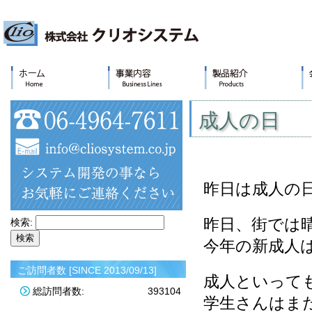
成人の日
昨日は成人の
昨日、街では
検索:
今年の新成人は
ご訪問者数 [SINCE 2013/09/13]
成人といって
総訪問者数:
393104
学生さんはま