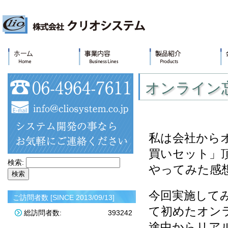
オンライン
私は会社からオ
買いセット」
検索:
やってみた感
今回実施して
ご訪問者数 [SINCE 2013/09/13]
て初めたオン
総訪問者数:
393242
途中からリア