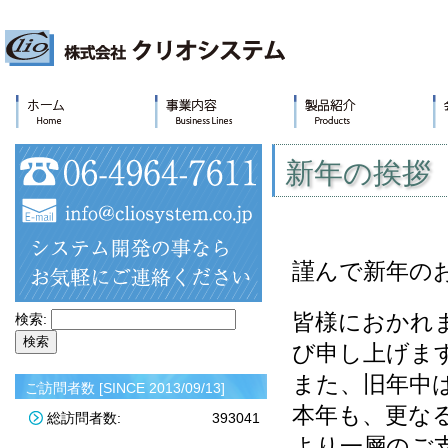
新年の挨拶
謹んで新年の
皆様におかれ
検索:
び申し上げま
また、旧年中
ご訪問者数 [SINCE 2013/09/13]
本年も、更な
総訪問者数:
393041
より一層のご