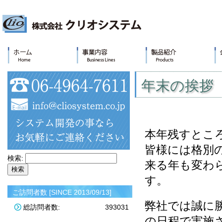
年末の挨拶
本年残すとこ
皆様には格別
検索:
来る年も変わ
す。
ご訪問者数 [SINCE 2013/09/13]
弊社では誠に
総訪問者数:
393031
の日程で実施