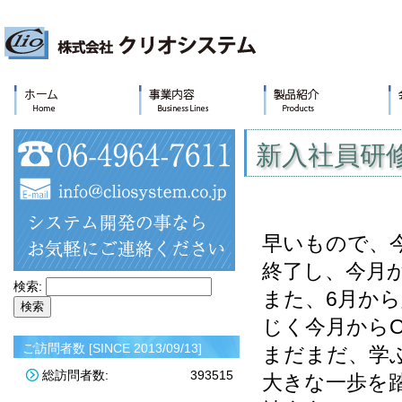
新入社員研
早いもので、今
終了し、今月か
検索:
また、6月か
じく今月からO
ご訪問者数 [SINCE 2013/09/13]
まだまだ、学
総訪問者数:
393515
大きな一歩を