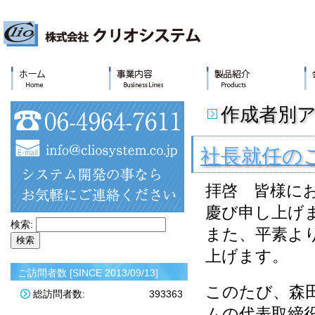
作成者別ア
社長就任の
拝啓 皆様に
慶び申し上げ
検索:
また、平素よ
上げます。
ご訪問者数 [SINCE 2013/09/13]
このたび、森
総訪問者数:
393363
ムの代表取締