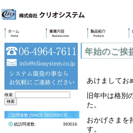
年始のご挨
あけましてお
旧年中は格別
検索:
た。
ご訪問者数 [SINCE 2013/09/13]
おかげさまを
総訪問者数:
393016
す。