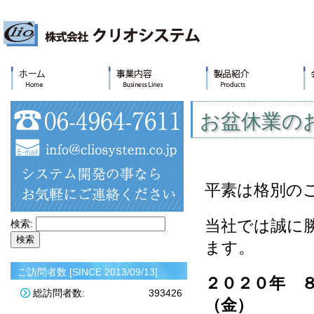
お盆休業の
平素は格別の
当社では誠に
検索:
ます。
ご訪問者数 [SINCE 2013/09/13]
２０２０年 ８
総訪問者数:
393426
（金）