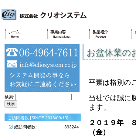
お盆休業の
平素は格別の
当社では誠に
検索:
ます。
ご訪問者数 [SINCE 2013/09/13]
２０１９年 ８
総訪問者数:
393244
（金）