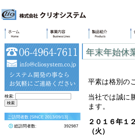
年末年始休
平素は格別の
当社では誠に
検索:
ます。
ご訪問者数 [SINCE 2013/09/13]
２０１６年１２
総訪問者数:
392987
（火）